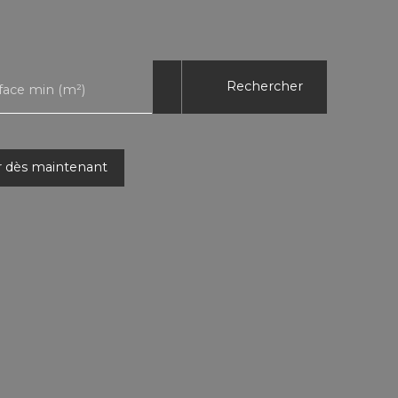
Rechercher
face min (m²)
r dès maintenant