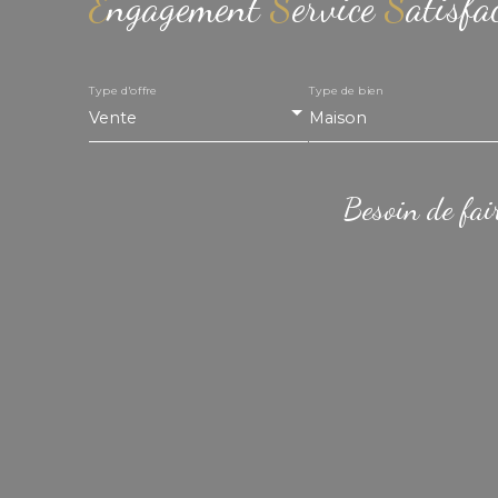
E
ngagement
S
ervice
S
atisfa
Type d'offre
Type de bien
Vente
Maison
Besoin de fai