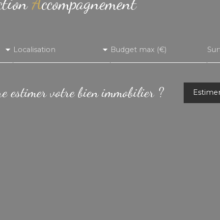
ction
A
ccompagnement
Localisation
Budget max (€)
Sur
re estimer votre bien immobilier ?
Estime