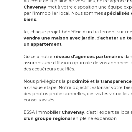
Au cœur de la plaine de Versailles, notre agence
E
Chavenay
met à votre disposition une équipe ex
par l’immobilier local. Nous sommes
spécialisés 
biens
.
Ici, chaque projet bénéficie d’un traitement sur mes
vendre une maison avec jardin
, d’
acheter un ter
un appartement
.
Grâce à notre
réseau d’agences partenaires
dan
assurons une diffusion optimale de vos annonces et
des acquéreurs qualifiés.
Nous privilégions la
proximité
et la
transparence
à chaque étape. Notre objectif : valoriser votre 
des photos professionnelles, des visites virtuelles
conseils avisés.
ESSA Immobilier
Chavenay
, c’est l’expertise local
d’un groupe régional
en pleine expansion.