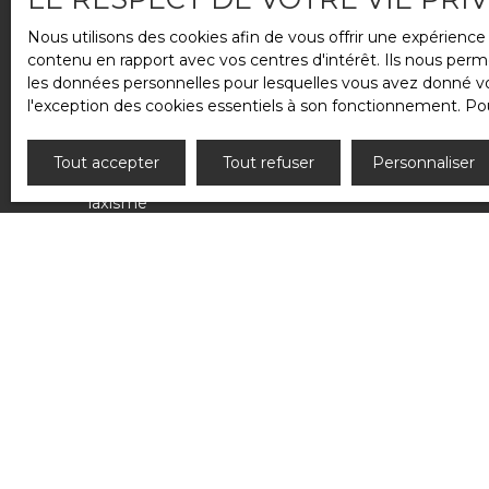
Nous utilisons des cookies afin de vous offrir une expérien
ESSA Immobilier agit
en amont et en aval
contenu en rapport avec vos centres d'intérêt. Ils nous perme
pour :
les données personnelles pour lesquelles vous avez donné vot
Identifier les signaux faibles (retards de
l'exception des cookies essentiels à son fonctionnement. Pou
paiement, nuisances, départs anticipés)
Dialoguer rapidement et fermement en cas
de problème
Tout accepter
Tout refuser
Personnaliser
Gérer les relations avec diplomatie, sans
laxisme
Notre
Organiser les interventions techniques sans
proximité géographique
et notre
délai
réactivité
nous permettent d’intervenir
immédiatement, sans vous solliciter à chaque
étape. Résultat :
des locataires satisfaits et
des biens bien entretenus
.
Afficher plus