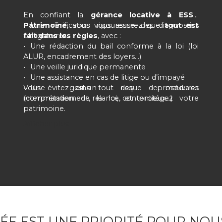
En confiant la
gérance locative à ESSA
Patrimoine
Une vérification rigoureuse des diagnostics
, vous vous assurez que
tout est
fait dans les règles
obligatoires
, avec :
Une rédaction du bail conforme à la loi (loi
ALUR, encadrement des loyers…)
Une veille juridique permanente
Une assistance en cas de litige ou d’impayé
Vous évitez ainsi tout risque de mauvaise
Une gestion des procédures
(commandement, relance, contentieux…)
interprétation de la loi, et protégez votre
patrimoine.
Afficher plus
VALORISATION CONTINUE DE VOTRE
BIEN
VÉE EST UNE PRIORITÉ POUR NOU