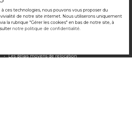
Notre connaissance du
marché locatif à Le
Chesnay
nous permet de
positionner votre
ce à ces technologies, nous pouvons vous proposer du
loyer au juste prix
: ni sous-évalué, ni irréaliste.
ivialité de notre site internet. Nous utiliserons uniquement
 la rubrique ″Gérer les cookies″ en bas de notre site, à
Nous analysons :
sulter
notre politique de confidentialité
.
Les loyers pratiqués pour des biens
équivalents
L’attractivité de votre quartier
Les profils des locataires actifs dans la zone
Les délais moyens de relocation
Nous vous proposons également des
conseils
fiscaux
(régime réel ou micro-foncier,
défiscalisation, etc.) pour optimiser vos revenus
nets.
Afficher plus