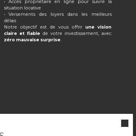
Accès propriétaire en ligne pour suivre la
situation locative
Versements des loyers dans les meilleurs
délais
Notre objectif est de vous offrir
une vision
claire et fiable
de votre investissement, avec
zéro mauvaise surprise
.
Afficher plus
OPTIMISATION DE VOTRE RENTABILITÉ
LOCATIVE
S