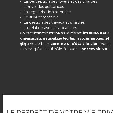
La perception des loyers et des charges
L’envoi des quittances
La régularisation annuelle
Le suivi comptable
La gestion des travaux et sinistres
La relation avec les locataires
Vous bénéficiez ainsi d’un
Le renouvellement ou la résiliation du bail
interlocuteur
unique
L’assistance juridique et technique en cas de
, qui centralise toutes les démarches et
litige
gère votre bien
comme si c’était le sien
. Vous
n’avez qu’un seul rôle à jouer :
percevoir vos
revenus
en toute tranquillité.
Afficher plus
GESTION PROACTIVE DES LOCATAIRES
Un bon locataire, c’est essentiel. Un bon
LE RESPECT DE VOTRE VIE PRI
gestionnaire, c’est encore mieux.