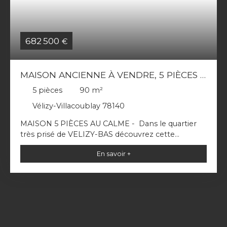
682 500
€
MAISON ANCIENNE À VENDRE, 5 PIÈCES -
VÉLIZY-VILLACOUBLAY 78140
5
pièces
90
m²
Vélizy-Villacoublay 78140
MAISON 5 PIÈCES AU CALME - Dans le quartier
très prisé de VELIZY-BAS découvrez cette
magnifique maison idéalement situé proche des
En savoir +
écoles et en lisière de forêt. Cette maison
bénéficie d'une exposition traversante Est-Ouest.
Elle se compose d'un agréable séjour ouvert
traversant avec cuisine équipée, de trois
chambres, une salle de bains avec toilettes.
Profitez du vaste jardin lumineux ainsi qu'une
somptueuse terrasse aménagée pour profiter des