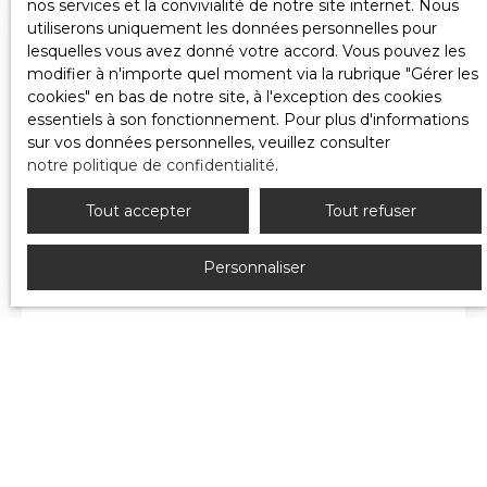
nos services et la convivialité de notre site internet. Nous
Estimez votre bien
utiliserons uniquement les données personnelles pour
gratuitement
lesquelles vous avez donné votre accord. Vous pouvez les
modifier à n'importe quel moment via la rubrique ″Gérer les
avec ESSA IMMOBILIER ?
cookies″ en bas de notre site, à l'exception des cookies
essentiels à son fonctionnement. Pour plus d'informations
sur vos données personnelles, veuillez consulter
notre politique de confidentialité
.
Adresse de votre bien
Tout accepter
Tout refuser
Personnaliser
Estimer mon bien