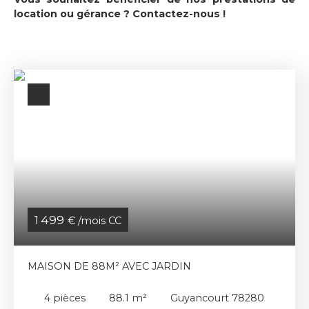
location ou gérance ?
Contactez-nous
!
1 499
€ /mois CC
MAISON DE 88M² AVEC JARDIN
4
pièces
88.1
m²
Guyancourt 78280