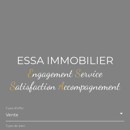
ESSA IMMOBILIER
E
ngagement
S
ervice
S
atisfaction
A
ccompagnement
Type d'offre
Vente
Type de bien