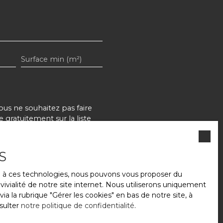
Surface min (m²)
s ne souhaitez pas faire
gratuitement sur la liste
onsommation, sur le site
S
ce à ces technologies, nous pouvons vous proposer du
r notre
politique de
ivialité de notre site internet. Nous utiliserons uniquement
 la rubrique ″Gérer les cookies″ en bas de notre site, à
sulter
notre politique de confidentialité
.