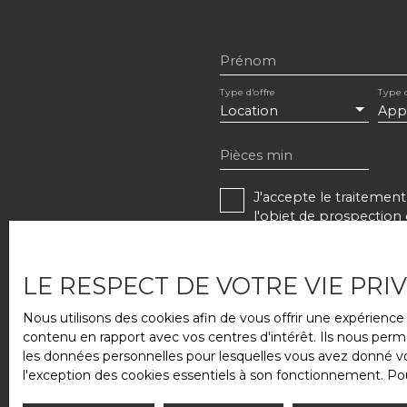
Prénom
Type d'offre
Type 
Location
App
Pièces min
J'accepte le traiteme
l'objet de prospection 
d'opposition au démarc
Internet www.bloctel.go
LE RESPECT DE VOTRE VIE PRI
Société Worldline, Serv
Nous utilisons des cookies afin de vous offrir une expérien
Pour en savoir plus sur
contenu en rapport avec vos centres d'intérêt. Ils nous perme
confidentialité
.
les données personnelles pour lesquelles vous avez donné vot
l'exception des cookies essentiels à son fonctionnement. Pou