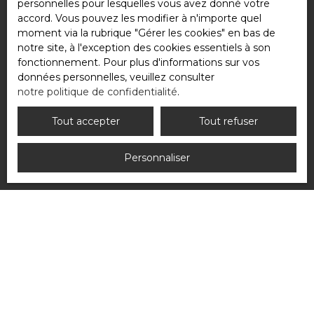
personnelles pour lesquelles vous avez donné votre
Société Worldline, Service Bloctel, CS 61311,
accord. Vous pouvez les modifier à n'importe quel
41013 BLOIS CEDEX.
moment via la rubrique ″Gérer les cookies″ en bas de
notre site, à l'exception des cookies essentiels à son
Pour en savoir plus sur le traitement de vos
fonctionnement. Pour plus d'informations sur vos
données personnelles, veuillez consulter
données personnelles, veuillez consulter
notre
politique de confidentialité
.
notre politique de confidentialité
.
Tout accepter
Tout refuser
Recevoir des annonces
Personnaliser
JE RECHERCHE UN BIEN
Vente maison Chavenay (78450)