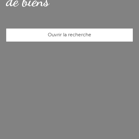
de biens
Ouvrir la recherche
Type d'offre
Location
Type de bien
Appartement
Localisation
Mantes-la-Jolie (78200)
Loyer max (€/mois)
Surface min (m²)