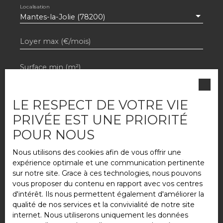
Localisation
Mantes-la-Jolie (78200)
Loyer max (€/mois)
Surface min (m²)
Pièces min
LE RESPECT DE VOTRE VIE
J'accepte le traitement de mes données
PRIVÉE EST UNE PRIORITÉ
personnelles conformément au RGPD. Si
POUR NOUS
vous ne souhaitez pas faire l'objet de
prospection commerciale par voie
Nous utilisons des cookies afin de vous offrir une
téléphonique, vous pouvez vous inscrire
expérience optimale et une communication pertinente
gratuitement sur la liste d'opposition au
sur notre site. Grace à ces technologies, nous pouvons
démarchage téléphonique, prévu par l'article
vous proposer du contenu en rapport avec vos centres
L223-1 du code de la consommation, sur le
d'intérêt. Ils nous permettent également d'améliorer la
site Internet www.bloctel.gouv.fr ou par
qualité de nos services et la convivialité de notre site
courrier adressé à :
internet. Nous utiliserons uniquement les données