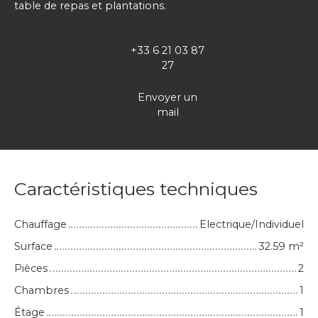
table de repas et plantations.
+33 6 21 03 87
27
Envoyer un
mail
Caractéristiques techniques
Chauffage
Electrique/Individuel
Surface
32.59
m²
Pièces
2
Chambres
1
Étage
1