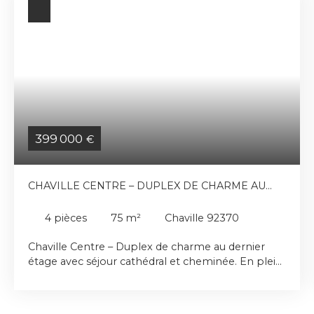
399 000
€
CHAVILLE CENTRE – DUPLEX DE CHARME AU
DERNIER ÉTAGE AVEC SÉJOUR CATHÉDRAL ET
CHEMINÉE
4
pièces
75
m²
Chaville 92370
Chaville Centre – Duplex de charme au dernier
étage avec séjour cathédral et cheminée. En plein
cœur du centre-ville de Chaville, quartier Chaville
Rive Droite, au sein d’une petite copropriété,
découvrez ce duplex atypique et plein de charme,