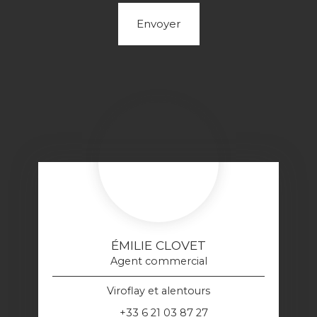
Envoyer
ÉMILIE CLOVET
Agent commercial
Viroflay et alentours
+33 6 21 03 87 27