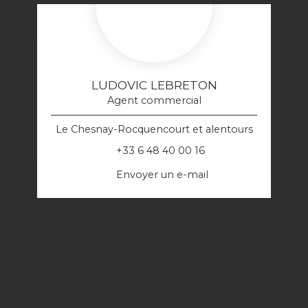
LUDOVIC LEBRETON
Agent commercial
Le Chesnay-Rocquencourt et alentours
+33 6 48 40 00 16
Envoyer un e-mail