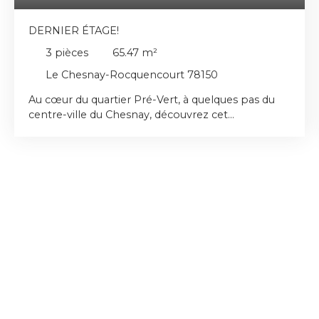
DERNIER ÉTAGE!
3
pièces
65.47
m²
Le Chesnay-Rocquencourt 78150
Au cœur du quartier Pré-Vert, à quelques pas du
centre-ville du Chesnay, découvrez cet
appartement situé au dernier étage, entièrement
rénové et en parfait état. L'entrée s'ouvre sur un
séjour lumineux avec accès à un agréable balcon
donnant sur square et des arbres. La cuisine, semi-
ouverte sur le séjour, est complétée par un
espace buanderie. L'appartement dispose
également de deux chambres (dont une avec
balcon), d'une salle de bains, d'un dressing et de
WC séparés. Les huisseries ont été remplacées et
équipées de double vitrage, avec volets roulants
électriques. Une cave et une place de parking
complètent l'appartement. Résidence très bien
entretenue, avec de nombreux espaces verts, un