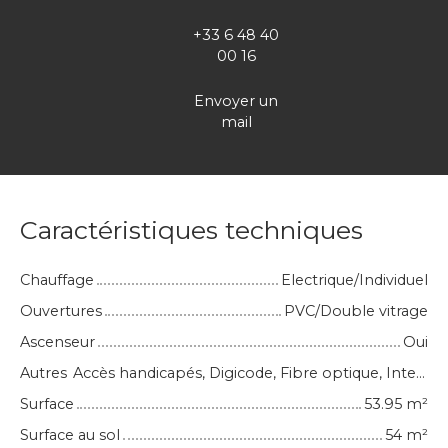
+33 6 48 40
00 16
Envoyer un
mail
Caractéristiques techniques
Chauffage
Electrique/Individuel
Ouvertures
PVC/Double vitrage
Ascenseur
Oui
Autres
Accès handicapés, Digicode, Fibre optique, Interphone, Portail motorisé, Volets électriques
Surface
53.95
m²
Surface au sol
54
m²