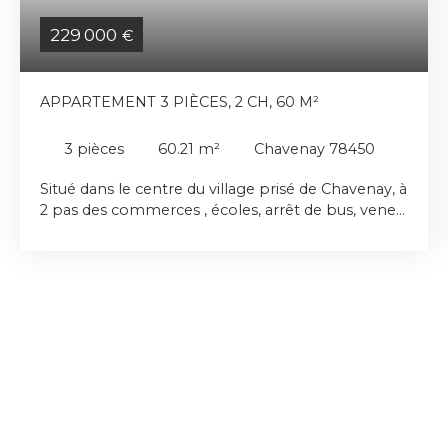
229 000
€
APPARTEMENT 3 PIÈCES, 2 CH, 60 M²
3
pièces
60.21
m²
Chavenay 78450
Situé dans le centre du village prisé de Chavenay, à
2 pas des commerces , écoles, arrêt de bus, venez
découvrir cet appartement de 3 pièces de 60,21
m² Loi Carrez, au premier étage d'une petite
copropriété. L'appartement est en parfait état et
comprend : entrée, salon exposé sud, salle à
manger , coin bureau, cuisine séparée et équipée,
2 chambres avec placard, salle de bains. Vous
apprécierez la bâtisse en pierre de pays, la grande
cave voûtée au sous-sol, les huisseries en
aluminium avec double vitrage, le stationnement
facile. Gares de Plaisir et de St Nom-la-Bretèche à
10 mn , navettes à la demande, bus scolaires.