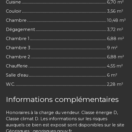
Cuisine
6,70 m²
Couloir
3,56 m²
Chambre
10,48 m²
Dégagement
3,72 m²
Chambre 1
6,88 m²
Chambre 3
9 m²
Chambre 2
6,88 m²
Chaufferie
4,55 m²
Salle d'eau
6 m²
W.C.
2,28 m²
Informations complémentaires
Honoraires à la charge du vendeur. Classe énergie D,
Classe climat D. Les informations sur les risques
auxquels ce bien est exposé sont disponibles sur le site
Géorisques : georisques.gouv.fr.