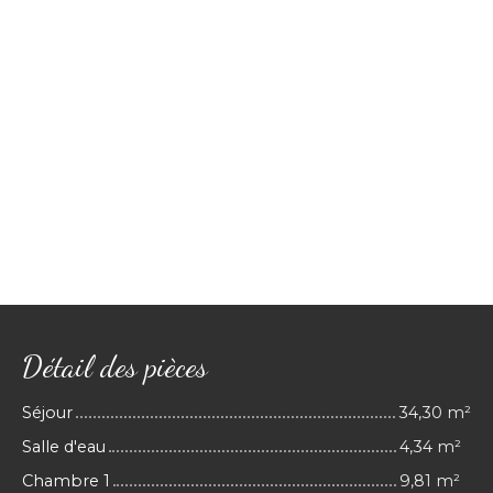
Détail des pièces
Séjour
34,30 m²
Salle d'eau
4,34 m²
Chambre 1
9,81 m²