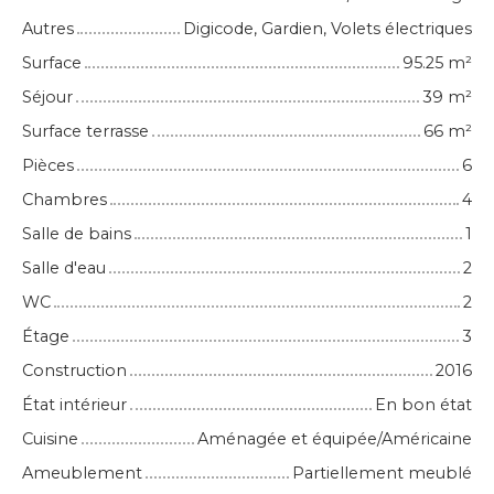
Autres
Digicode, Gardien, Volets électriques
Surface
95.25
m²
Séjour
39
m²
Surface terrasse
66
m²
Pièces
6
Chambres
4
Salle de bains
1
Salle d'eau
2
WC
2
Étage
3
Construction
2016
État intérieur
En bon état
Cuisine
Aménagée et équipée/Américaine
Ameublement
Partiellement meublé