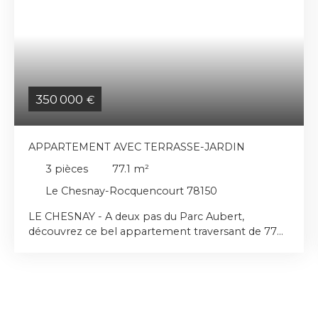
350 000
€
APPARTEMENT AVEC TERRASSE-JARDIN
3
pièces
77.1
m²
Le Chesnay-Rocquencourt 78150
LE CHESNAY - A deux pas du Parc Aubert,
découvrez ce bel appartement traversant de 77
m² Loi Carrez, offrant un cadre de vie privilégié
entre verdure , confort et proximité immédiate de
toutes les commodités. Le séjour lumineux de 27
m² s'ouvre sur une agréable loggia de 9 m²
prolongée par une terrasse-jardin privative,