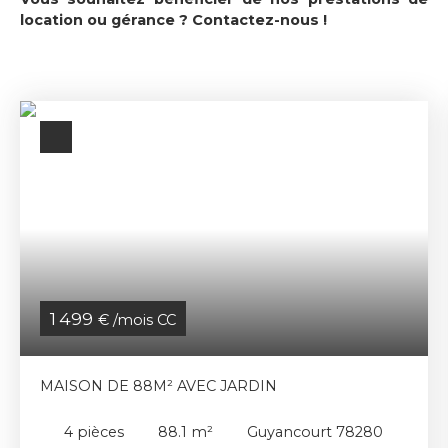
location ou gérance ?
Contactez-nous
!
1 499
€ /mois CC
MAISON DE 88M² AVEC JARDIN
4
pièces
88.1
m²
Guyancourt 78280