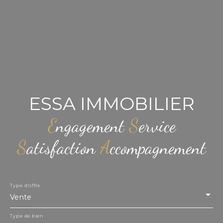
ESSA IMMOBILIER
E
ngagement
S
ervice
S
atisfaction
A
ccompagnement
Type d'offre
Vente
Type de bien