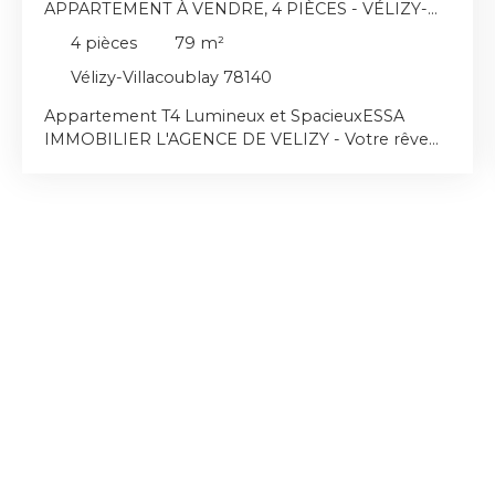
APPARTEMENT À VENDRE, 4 PIÈCES - VÉLIZY-
VILLACOUBLAY 78140
4
pièces
79
m²
Vélizy-Villacoublay 78140
Appartement T4 Lumineux et SpacieuxESSA
IMMOBILIER L'AGENCE DE VELIZY - Votre rêve
de vie commence ici🌟 Découvrez un espace de
vie généreux et lumineuxImaginez-vous chaque
matin, éveillé par les premiers rayons du soleil
caressant votre appartement exposé à l'est. Ce T4
spacieux de 79 m², vous offre chaque jour une
expérience unique et confortable au sein d'un
havre de paix. Dès votre entrée, vous serez
enveloppé par un sentiment de sérénité et
d'espace. Le double séjour de 28 m², baigné de
lumière naturelle grâce aux grandes aux grandes
baies vitrées, c'est l'endroit idéal pour recevoir vos
proches ou vous détendre après une longue
journée. Les 4 pièces, dont 2 chambres
généreuses (3ème chambre possible), vous
promettent un confort optimal pour toute la