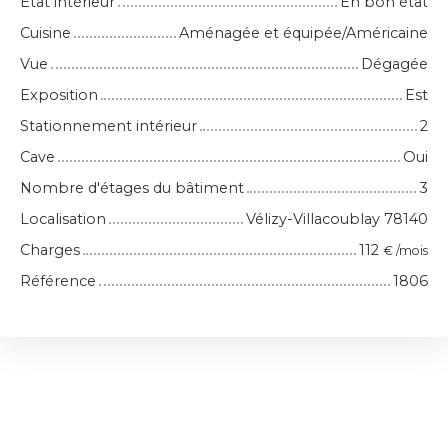
État intérieur
En bon état
Cuisine
Aménagée et équipée/Américaine
Vue
Dégagée
Exposition
Est
Stationnement intérieur
2
Cave
Oui
Nombre d'étages du bâtiment
3
Localisation
Vélizy-Villacoublay 78140
Charges
112
€ /mois
Référence
1806