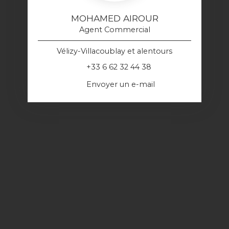
MOHAMED AIROUR
Agent Commercial
Vélizy-Villacoublay et alentours
+33 6 62 32 44 38
Envoyer un e-mail