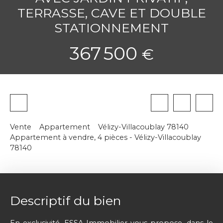
TERRASSE, CAVE ET DOUBLE
STATIONNEMENT
367 500
€
Vente
Appartement
Vélizy-Villacoublay 78140
Appartement à vendre, 4 pièces - Vélizy-Villacoublay
78140
Descriptif du bien
En exclusivité, ESSA Immobilier vous propose, dans le