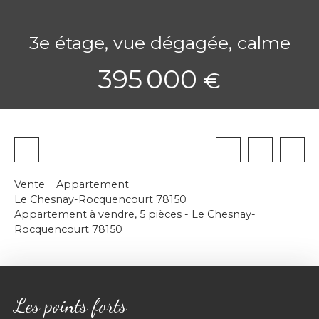
3e étage, vue dégagée, calme
395 000
€
Vente
Appartement
Le Chesnay-Rocquencourt 78150
Appartement à vendre, 5 pièces - Le Chesnay-
Rocquencourt 78150
Les points forts