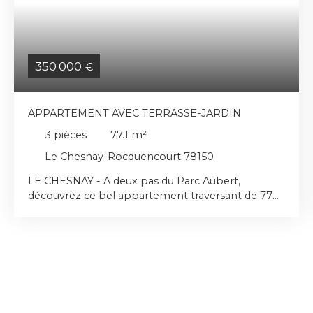
350 000
€
APPARTEMENT AVEC TERRASSE-JARDIN
3
pièces
77.1
m²
Le Chesnay-Rocquencourt 78150
LE CHESNAY - A deux pas du Parc Aubert,
découvrez ce bel appartement traversant de 77
m² Loi Carrez, offrant un cadre de vie privilégié
entre verdure , confort et proximité immédiate de
toutes les commodités. Le séjour lumineux de 27
m² s'ouvre sur une agréable loggia de 9 m²
prolongée par une terrasse-jardin privative,
véritable espace de vie supplémentaire.
L'exposition Est/Ouest garantit un ensoleillement