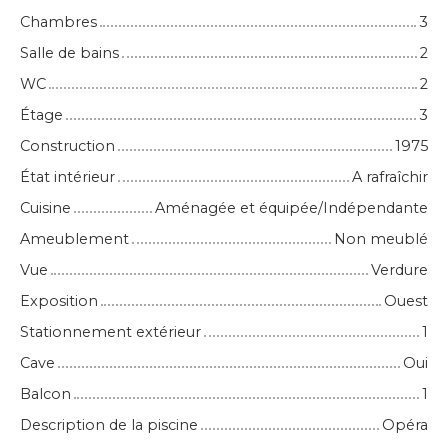
Chambres
3
Salle de bains
2
WC
2
Étage
3
Construction
1975
État intérieur
A rafraîchir
Cuisine
Aménagée et équipée/Indépendante
Ameublement
Non meublé
Vue
Verdure
Exposition
Ouest
Stationnement extérieur
1
Cave
Oui
Balcon
1
Description de la piscine
Opéra