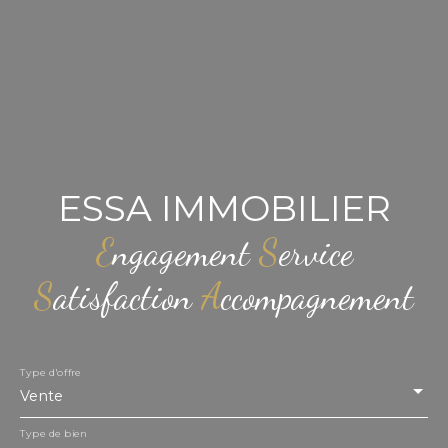
ESSA IMMOBILIER
E
ngagement
S
ervice
S
atisfaction
A
ccompagnement
Type d'offre
Vente
Type de bien