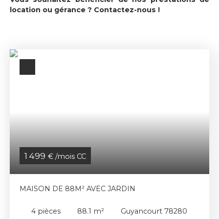
location ou gérance ?
Contactez-nous
!
1 499
€ /mois CC
MAISON DE 88M² AVEC JARDIN
4
pièces
88.1
m²
Guyancourt 78280