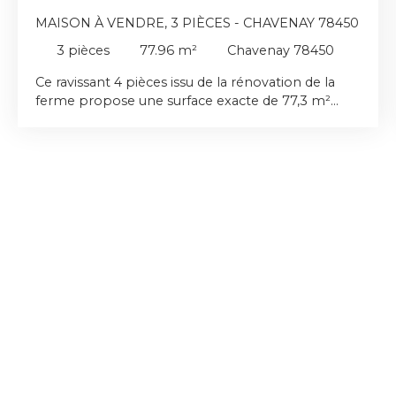
MAISON À VENDRE, 3 PIÈCES - CHAVENAY 78450
3
pièces
77.96
m²
Chavenay 78450
Ce ravissant 4 pièces issu de la rénovation de la
ferme propose une surface exacte de 77,3 m²
(80,7 m² au sol). Dès l'entrée, vous découvrirez
une magnifique et lumineuse pièce de vie de 41,9
m² intégrant harmonieusement le séjour et
l'espace cuisine. À l'étage, l'espace nuit se
compose de 2 chambres confortables avec
rangements. La maison dispose d'1 pièce d'eau
(une salle de bain à l'étage). L'atout majeur de ce
lot réside dans son superbe extérieur, offrant une
très belle superficie de jardin de 95,5 m²