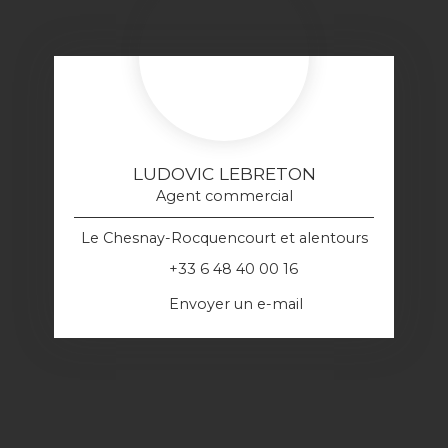
LUDOVIC LEBRETON
Agent commercial
Le Chesnay-Rocquencourt et alentours
+33 6 48 40 00 16
Envoyer un e-mail