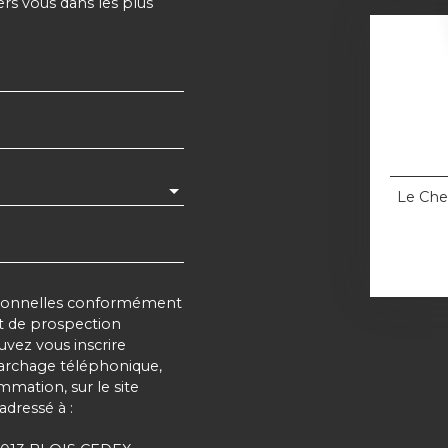
ers vous dans les plus
Le Che
rsonnelles conformément
et de prospection
vez vous inscrire
marchage téléphonique,
mmation, sur le site
adressé à :