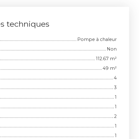
es techniques
Pompe à chaleur
Non
112.67
m²
49
m²
4
3
1
1
2
1
1