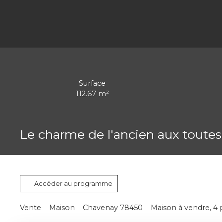
Surface
112.67
m²
Le charme de l'ancien aux toutes
Accéder au programme
Vente
Maison
Chavenay 78450
Maison à vendre, 4