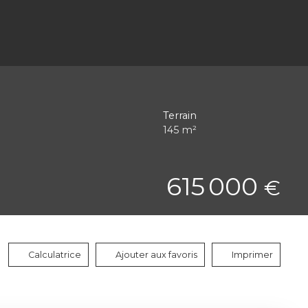
Terrain
145
m²
615 000
€
Calculatrice
Ajouter aux favoris
Imprimer