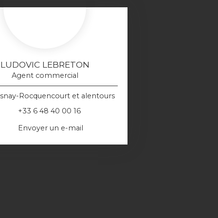
LUDOVIC LEBRETON
Agent commercial
snay-Rocquencourt et alentours
+33 6 48 40 00 16
Envoyer un e-mail