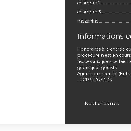
chambre 2
chambre 3
mezanine
Informations 
Honoraires à la charge d
procédure n'est en cours
risques auxquels ce bien 
georisques.gouv.fr.
Agent commercial (Entre
• RCP S17677133
Nos honoraires