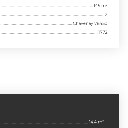
145
m²
2
Chavenay 78450
1772
14.4 m²