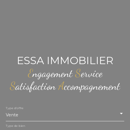
ESSA IMMOBILIER
E
ngagement
S
ervice
S
atisfaction
A
ccompagnement
Type d'offre
Vente
Type de bien