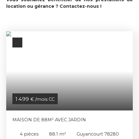
location ou gérance ?
Contactez-nous
!
1 499
€ /mois CC
MAISON DE 88M² AVEC JARDIN
4
pièces
88.1
m²
Guyancourt 78280