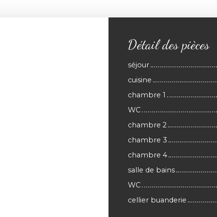
Détail des pièces
séjour
cuisine
chambre 1
WC
chambre 2
chambre 3
chambre 4
salle de bains
WC
cellier buanderie