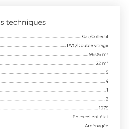
es techniques
Gaz/Collectif
PVC/Double vitrage
96.06
m²
22
m²
5
4
1
2
1075
En excellent état
Aménagée