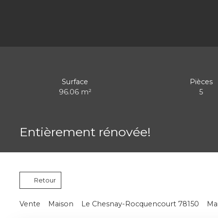
Surface
Pièces
96.06
m²
5
Entièrement rénovée!
Retour
Vente
Maison
Le Chesnay-Rocquencourt 78150
Ma