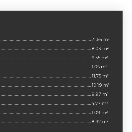
21,66 m²
8,03 m²
9,55 m²
1,05 m²
11,75 m²
10,19 m²
9,97 m²
4,77 m²
1,09 m²
8,92 m²