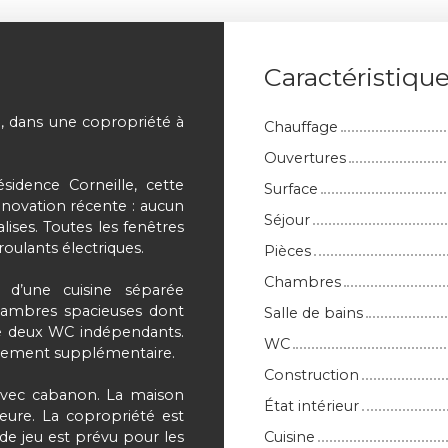
Caractéristiqu
, dans une copropriété à
Chauffage
Ouvertures
sidence Corneille, cette
Surface
énovation récente : aucun
Séjour
lises. Toutes les fenêtres
roulants électriques.
Pièces
Chambres
 d’une cuisine séparée
hambres spacieuses dont
Salle de bains
de deux WC indépendants.
WC
ngement supplémentaire.
Construction
n avec cabanon. La maison
État intérieur
eure. La copropriété est
de jeu est prévu pour les
Cuisine