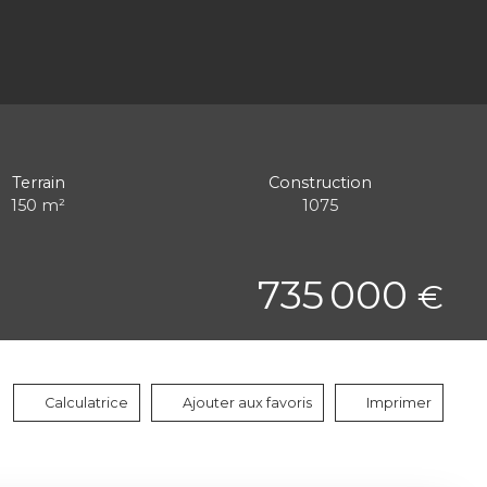
Terrain
Construction
150
m²
1075
735 000
€
Calculatrice
Ajouter aux favoris
Imprimer