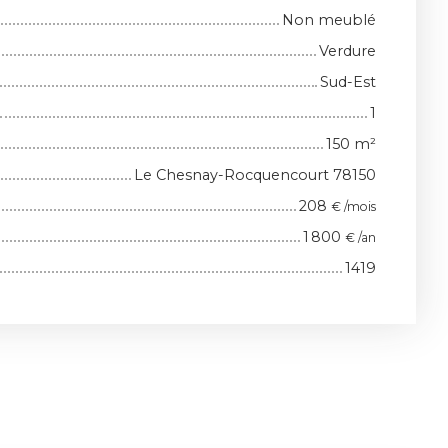
Non meublé
Verdure
Sud-Est
1
150
m²
Le Chesnay-Rocquencourt 78150
208
€ /mois
1 800
€ /an
1419