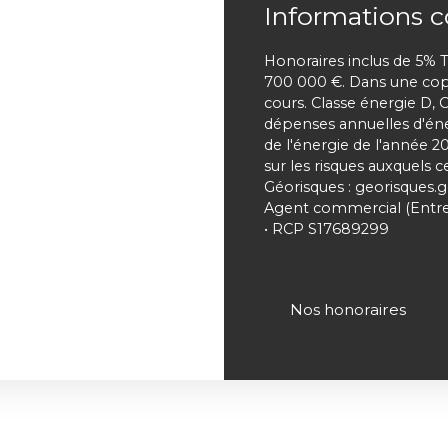
Informations 
Honoraires inclus de 5% T
700 000 €. Dans une copr
cours. Classe énergie D,
dépenses annuelles d'éner
de l'énergie de l'année 2
sur les risques auxquels c
Géorisques : georisques.g
Agent commercial (Entre
• RCP S17689299
Nos honoraires