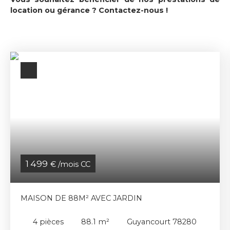
location ou gérance ?
Contactez-nous
!
1 499
€ /mois CC
MAISON DE 88M² AVEC JARDIN
4
pièces
88.1
m²
Guyancourt 78280