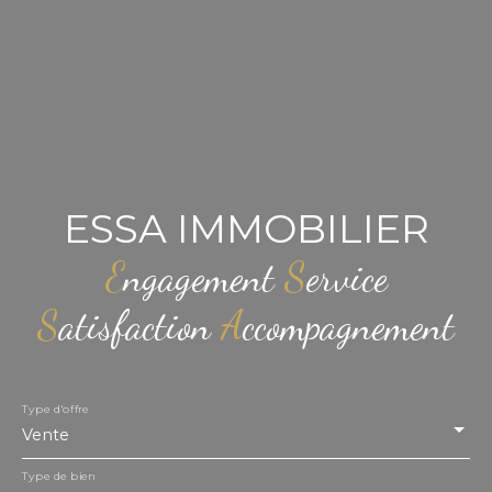
ESSA IMMOBILIER
E
ngagement
S
ervice
S
atisfaction
A
ccompagnement
Type d'offre
Vente
Type de bien