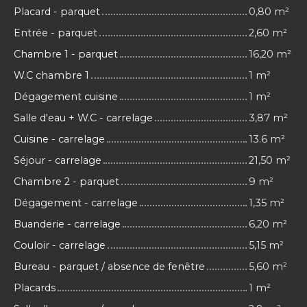
Placard - parquet
0,80 m²
Entrée - parquet
2,60 m²
Chambre 1 - parquet
16,20 m²
W.C chambre 1
1 m²
Dégagement cuisine
1 m²
Salle d'eau + W.C - carrelage
3,87 m²
Cuisine - carrelage
13.6 m²
Séjour - carrelage
21,50 m²
Chambre 2 - parquet
9 m²
Dégagement - carrelage
1,35 m²
Buanderie - carrelage
6,20 m²
Couloir - carrelage
5,15 m²
Bureau - parquet / absence de fenêtre
5,60 m²
Placards
1 m²