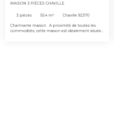
MAISON 3 PIÈCES CHAVILLE
3
pièces
55.4
m²
Chaville 92370
Charmante maison A proximité de toutes les
commodités, cette maison est idéalement située.
À seulement 3 minutes à pied, vous trouverez de
nombreux commerces, le marché 3 fois/semaine,
plusieurs restaurants, des médecins. La gare SNCF
et routière de Chaville Vélizy est également
accessible en moins de 5 minutes. Pour les
amoureux de la nature et les sportifs, la forêt de
Meudon se trouve aussi à 5 minutes ainsi que le
stade et les terrains de tennis et de squatch.