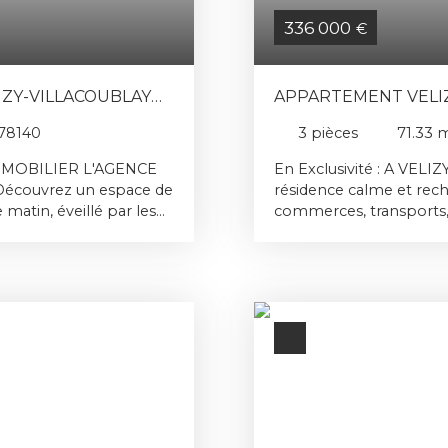
336 000
€
IZY-VILLACOUBLAY
APPARTEMENT VELIZY
 78140
3
pièces
71.33
m
IMMOBILIER L'AGENCE
En Exclusivité : A VEL
 Découvrez un espace de
résidence calme et rec
atin, éveillé par les
commerces, transports, t
tement exposé à l'est.
appartement récemment 
r une expérience unique
vous offre 2 chambres 
otre entrée, vous serez
intégré, une cuisine en
pace. Le double séjour
et un WC séparé adapté
x grandes aux grandes
plus vous pourrez profi
r vos proches ou vous
grande loggia fermée. u
es, dont 2 chambres
complètent le bien. La 
omettent un confort
sécurisé à la résidence,
endante, entièrement
appartement a été en
eurs de cuisine. Prêt à
personnes à mobilité rédu
délicieux dans une
appartement est de 336 