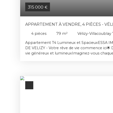
315 000
€
APPARTEMENT À VENDRE, 4 PIÈCES - VÉL
78140
4
pièces
79
m²
Vélizy-Villacoublay
Appartement T4 Lumineux et SpacieuxESSA 
DE VELIZY - Votre rêve de vie commence ici🌟
vie généreux et lumineuxImaginez-vous chaque m
premiers rayons du soleil caressant votre appar
Ce T4 spacieux de 79 m², vous offre chaque jou
et confortable au sein d'un havre de paix. Dès v
enveloppé par un sentiment de sérénité et d'es
de 28 m², baigné de lumière naturelle grâce au
baies vitrées, c'est l'endroit idéal pour recevoi
détendre après une longue journée. Les 4 pièc
généreuses (3ème chambre possible), vous pr
optimal pour toute la famille. La cuisine indép
aménagée et équipée, est un rêve pour les amat
l'emploi, elle vous attend pour créer des plats 