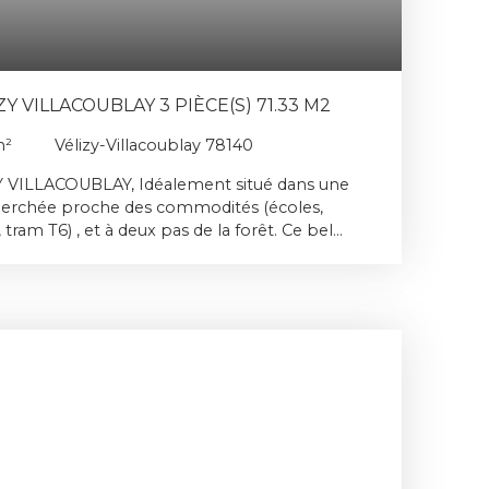
 VILLACOUBLAY 3 PIÈCE(S) 71.33 M2
²
Vélizy-Villacoublay 78140
IZY VILLACOUBLAY, Idéalement situé dans une
herchée proche des commodités (écoles,
ram T6) , et à deux pas de la forêt. Ce bel
rénové de 3 pièces réparties sur 71. 33 m²
bien exposées dont une avec grand dressing
tièrement aménagée et équipée une salle d'eau
 PMR. Son séjour de 24 m² est exposé Est, de
ter d'un espace supplémentaire grâce à sa
ne cave et une place de Parking en sous sol
présence d'un interphone offre un accès plus
 tout comme celle d'un gardien. Cet
tièrement aménagé aux normes pour
ite. À visiter sans tarder ! Le prix de cet
000€ prix incluant les honoraires de 5 % à la