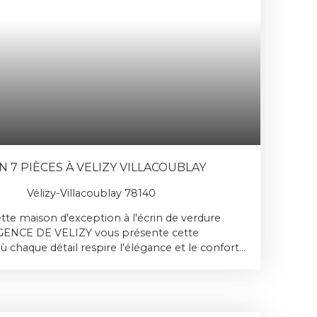
(320 000€ hors honoraires) Les charges de
27 lots sont de 2 760 € par an. Plus d'infos? une
 conseiller ESSA-IMMOBILIER au 01 73 950 200.
BILIER vous invite à découvrir toutes ses
 rendez-vous avec l'un de nos agents. Référence
 7 PIÈCES À VELIZY VILLACOUBLAY
Vélizy-Villacoublay 78140
tte
maison d'exception
à l'écrin de verdure
ENCE DE VELIZY vous présente cette
ù chaque détail respire
l'élégance et le confort
.
 entrée
ie raffinée Imaginez franchir le seuil de
ère avec
un intérieur où le
grand standing
se
aleureuse et intemporelle. Dès l'entrée, vous